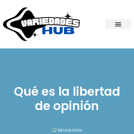
Qué es la libertad
de opinión
EDUCACION