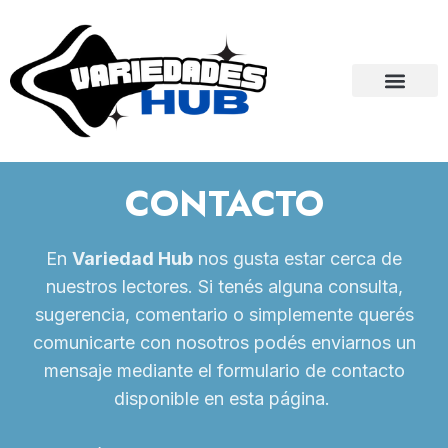
CONTACTO
En
Variedad Hub
nos gusta estar cerca de
nuestros lectores. Si tenés alguna consulta,
sugerencia, comentario o simplemente querés
comunicarte con nosotros podés enviarnos un
mensaje mediante el formulario de contacto
disponible en esta página.