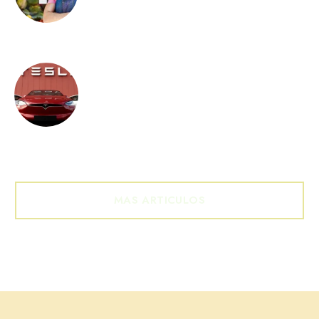
ADMIN
Cómo funcionan los carros
Tesla
ADMIN
MAS ARTICULOS