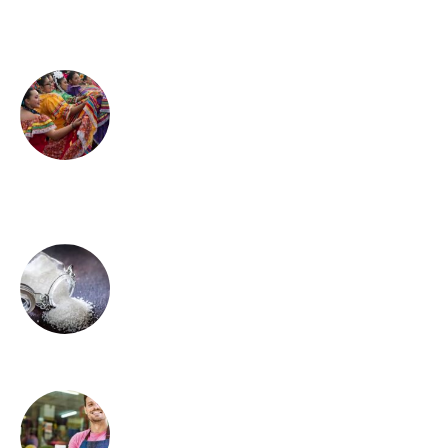
Por qué es importante
conocer sobre las diversas
culturas
ADMIN
Qué es el sodio y para qué
sirve
ADMIN
Cuáles son los tipos de
emprendimiento