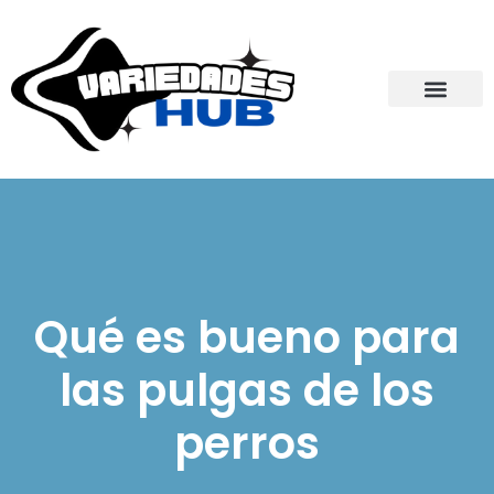
Qué es bueno para
las pulgas de los
perros